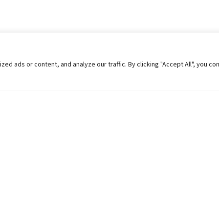
 ads or content, and analyze our traffic. By clicking "Accept All", you co
Helpful Links
Contact Us
Universities in Nepal
Pokhara Univers
University Like Institutions
Pokhara Metropo
UGC
Kaski, Nepal
MOEST
Telephone: +977
PPMO
Post Box: 427