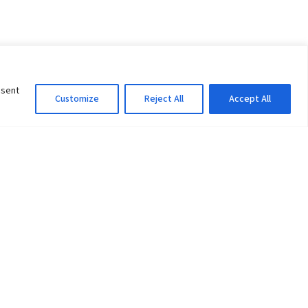
nsent
Customize
Reject All
Accept All
Information Officer
ity
litan City-30
 61 504046
Lok Prasad Dhakal