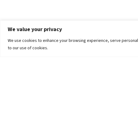
We value your privacy
We use cookies to enhance your browsing experience, serve personalized
to our use of cookies.
The University
Pokhara University Act
Workplaces
Infrastructure
Statistical Data
Teachers’ Association