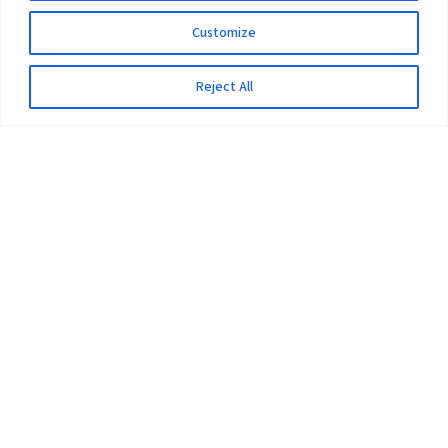
Customize
Reject All
The University
Pokhara University Act
Workplaces
Infrastructure
Statistical Data