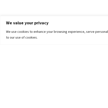
We value your privacy
We use cookies to enhance your browsing experience, serve personalized
to our use of cookies.
The University
Pokhara University Act
Workplaces
Infrastructure
Statistical Data
Teachers’ Association