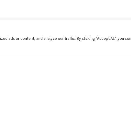
 ads or content, and analyze our traffic. By clicking "Accept All", you co
Helpful Links
Contact Us
Universities in Nepal
Pokhara Univers
University Like Institutions
Pokhara Metropo
UGC
Kaski, Nepal
MOEST
Telephone: +977
PPMO
Post Box: 427