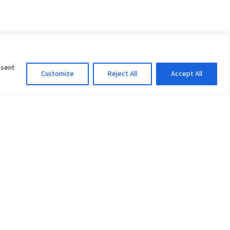
nsent
Customize
Reject All
Accept All
Information Officer
ity
litan City-30
 61 504046
Lok Prasad Dhakal