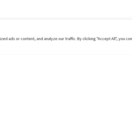
 ads or content, and analyze our traffic. By clicking "Accept All", you co
Helpful Links
Contact Us
Universities in Nepal
Pokhara Univers
University Like Institutions
Pokhara Metropo
UGC
Kaski, Nepal
MOEST
Telephone: +977
PPMO
Post Box: 427