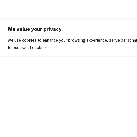
We value your privacy
We use cookies to enhance your browsing experience, serve personalized
to our use of cookies.
The University
Pokhara University Act
Workplaces
Infrastructure
Statistical Data
Teachers’ Association