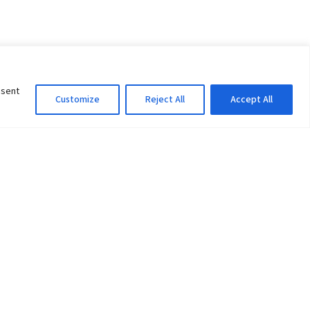
nsent
Customize
Reject All
Accept All
Information Officer
ity
litan City-30
 61 504046
Lok Prasad Dhakal