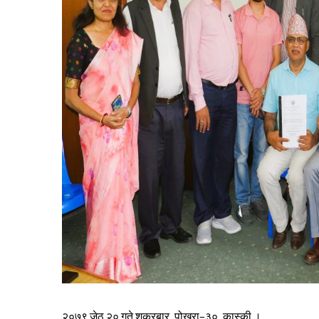
२०७९ जेठ २० गते शुक्रबार, पोखरा–३०, कास्की ।