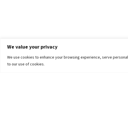
We value your privacy
We use cookies to enhance your browsing experience, serve personalized
to our use of cookies.
The University
Pokhara University Act
Workplaces
Infrastructure