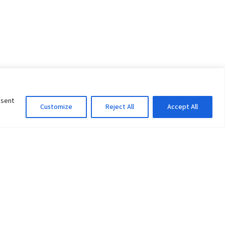
nsent
Customize
Reject All
Accept All
Information Officer
ity
litan City-30