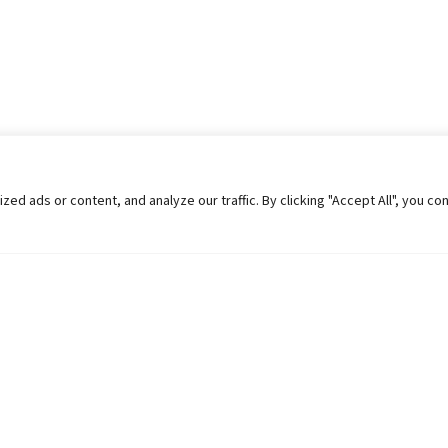
 ads or content, and analyze our traffic. By clicking "Accept All", you co
Helpful Links
Contact Us
Universities in Nepal
Pokhara Univers
University Like Institutions
Pokhara Metropo
UGC
Kaski, Nepal