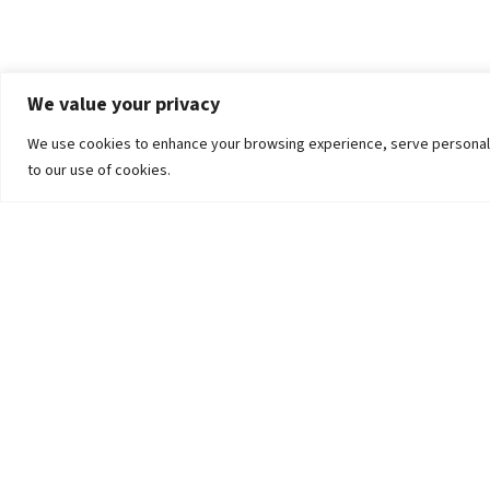
We value your privacy
We use cookies to enhance your browsing experience, serve personalized
to our use of cookies.
The University
Pokhara University Act
Workplaces
Infrastructure
Statistical Data
Teachers’ Association