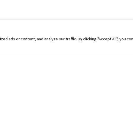
 ads or content, and analyze our traffic. By clicking "Accept All", you co
Helpful Links
Contact Us
Universities in Nepal
Pokhara Univers
University Like Institutions
Pokhara Metropo
UGC
Kaski, Nepal
MOEST
Telephone: +977
PPMO
Post Box: 427