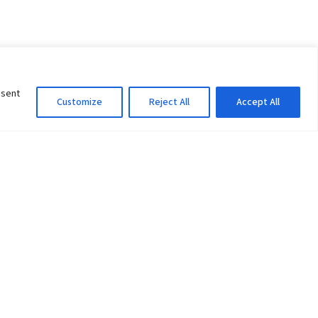
nsent
Customize
Reject All
Accept All
Information Officer
ity
litan City-30
 61 504046
Lok Prasad Dhakal