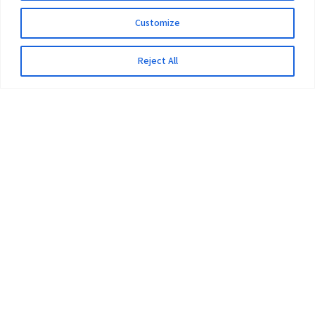
Customize
Reject All
The University
Pokhara University Act
Workplaces
Infrastructure
Statistical Data