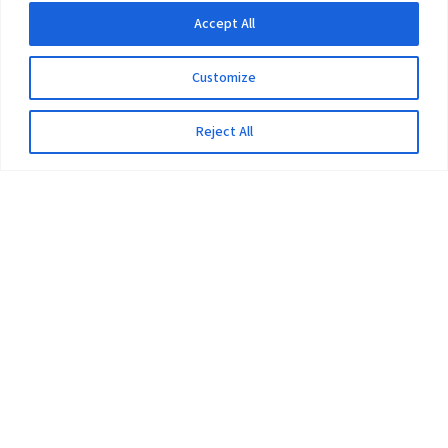
Accept All
Customize
Reject All
The University
Pokhara University Act
Workplaces