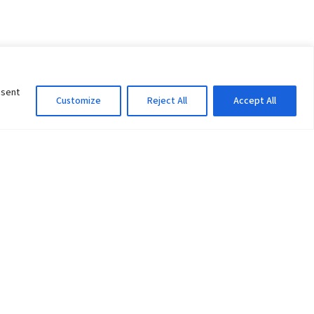
nsent
Customize
Reject All
Accept All
Information Officer
ity
litan City-30
 61 504046
Lok Prasad Dhakal