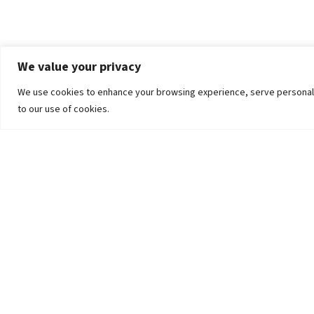
We value your privacy
We use cookies to enhance your browsing experience, serve personalized
to our use of cookies.
The University
Pokhara University Act
Workplaces
Infrastructure
Statistical Data
Teachers’ Association