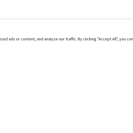
 ads or content, and analyze our traffic. By clicking "Accept All", you co
Helpful Links
Contact Us
Universities in Nepal
Pokhara Univers
University Like Institutions
Pokhara Metropo
UGC
Kaski, Nepal
MOEST
Telephone: +977
PPMO
Post Box: 427