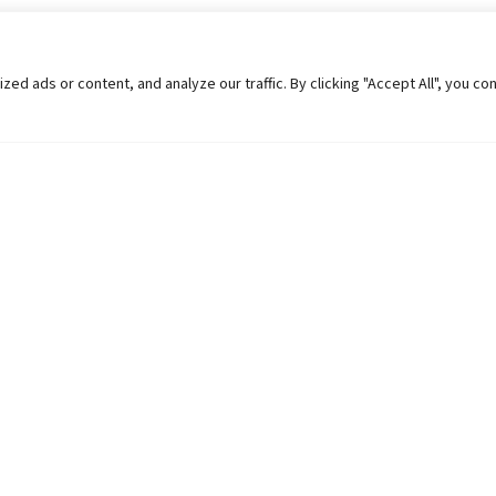
 ads or content, and analyze our traffic. By clicking "Accept All", you co
Helpful Links
Contact Us
Universities in Nepal
Pokhara Univers
University Like Institutions
Pokhara Metropo
UGC
Kaski, Nepal
MOEST
Telephone: +977
PPMO
Post Box: 427
OPMCM
Email:
info@pu.