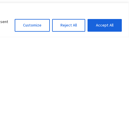
nsent
Customize
Reject All
Accept All
Information Officer
ity
litan City-30
 61 504046
Lok Prasad Dhakal
Deputy Administrator
edu.np
Email:
info@pu.edu.np