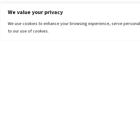
We value your privacy
We use cookies to enhance your browsing experience, serve personalized
to our use of cookies.
The University
Pokhara University Act
Workplaces
Infrastructure
Statistical Data
Teachers’ Association
Contact Us