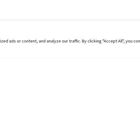
 ads or content, and analyze our traffic. By clicking "Accept All", you co
Helpful Links
Contact Us
Universities in Nepal
Pokhara Univers
University Like Institutions
Pokhara Metropo
UGC
Kaski, Nepal
MOEST
Telephone: +977
PPMO
Post Box: 427