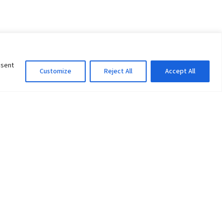
nsent
Customize
Reject All
Accept All
Information Officer
ity
litan City-30
 61 504046
Lok Prasad Dhakal