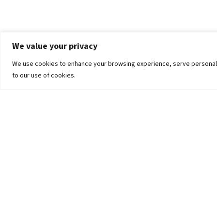
We value your privacy
We use cookies to enhance your browsing experience, serve personalized
to our use of cookies.
The University
Pokhara University Act
Workplaces
Infrastructure
Statistical Data
Teachers’ Association