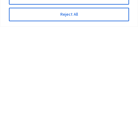
Reject All
The University
Pokhara University Act
Workplaces
Infrastructure
Statistical Data
Teachers’ Association