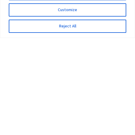
Customize
Reject All
The University
Pokhara University Act
Workplaces
Infrastructure
Statistical Data