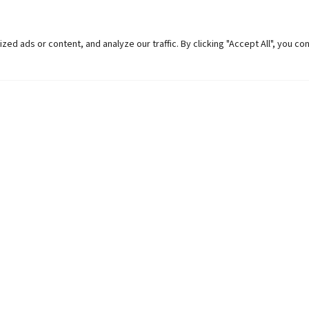
 ads or content, and analyze our traffic. By clicking "Accept All", you co
Helpful Links
Contact Us
Universities in Nepal
Pokhara Univers
University Like Institutions
Pokhara Metropo
UGC
Kaski, Nepal
MOEST
Telephone: +977
PPMO
Post Box: 427
OPMCM
Email:
info@pu.
Student Feedback Form
Map:
Click here.