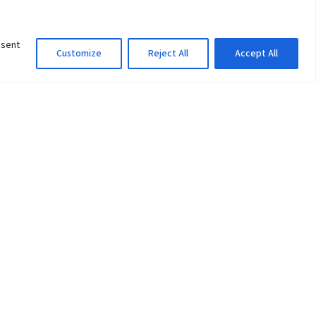
nsent
Customize
Reject All
Accept All
Information Officer
ity
litan City-30
 61 504046
Lok Prasad Dhakal
Deputy Administrator
edu.np
Email:
info@pu.edu.np