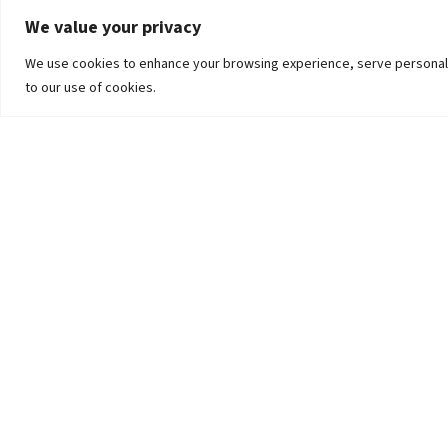
We value your privacy
We use cookies to enhance your browsing experience, serve personalized
to our use of cookies.
The University
Pokhara University Act
Workplaces
Infrastructure
Statistical Data
Teachers’ Association
Contact Us
Curriculum-Syllabus