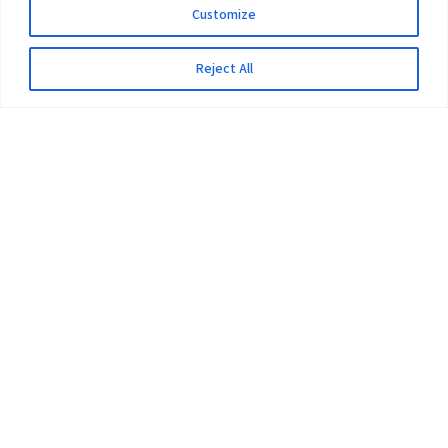
Customize
Reject All
The University
Pokhara University Act
Workplaces
Infrastructure
Statistical Data