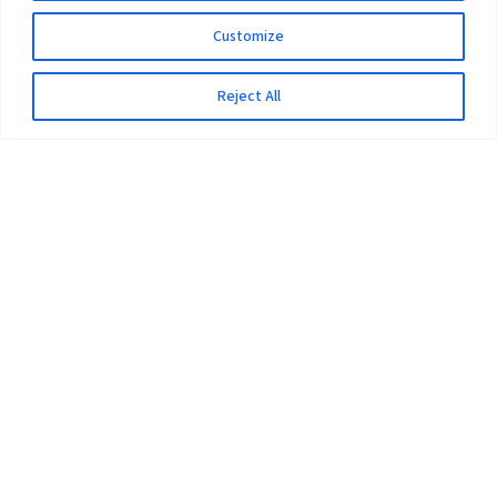
Customize
Reject All
The University
Pokhara University Act
Workplaces
Infrastructure
Statistical Data