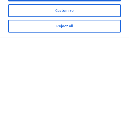
Customize
Reject All
The University
Pokhara University Act
Workplaces
Infrastructure
Statistical Data