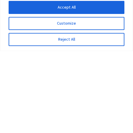
Accept All
Customize
Reject All
The University
Pokhara University Act
Workplaces