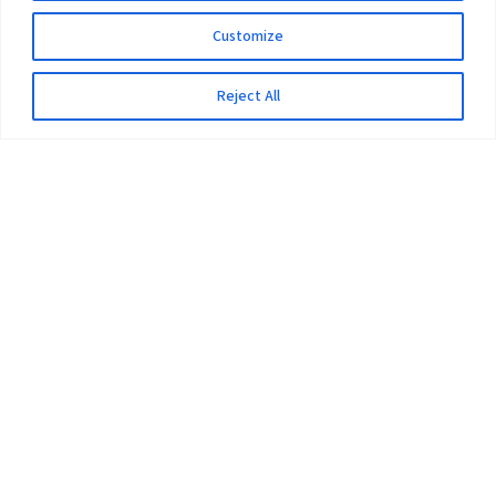
Customize
Reject All
The University
Pokhara University Act
Workplaces
Infrastructure
Statistical Data